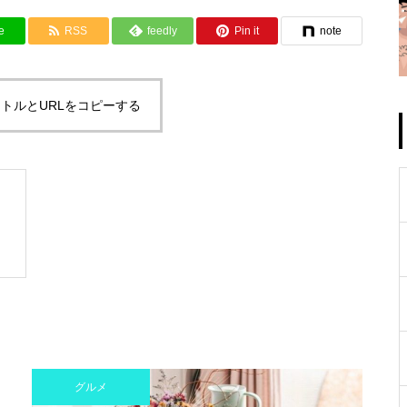
e
RSS
feedly
Pin it
note
トルとURLをコピーする
グルメ